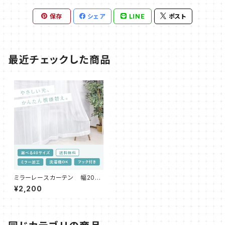
保存
シェア
LINE
ポスト
最近チェックした商品
ミラーレースカーテン 幅200c
m 高さ223・228・233・238c
¥2,200
m