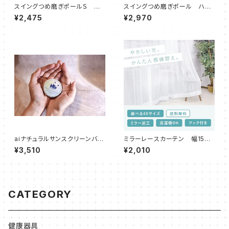
スイングつめ磨ぎポールＳ ハ
スイングつめ磨ぎポール ハイ
ート台座
タイプ
¥2,475
¥2,970
aiナチュラルサンスクリーンバー
ミラーレースカーテン 幅150c
ム
m 高さ233・238cm
¥3,510
¥2,010
CATEGORY
健康器具