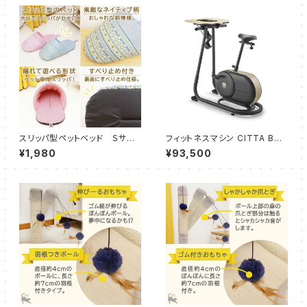
スリッパ型ペットベッド Ｓサイ
フィットネスマシン CITTA BT5.
ズ
0
¥1,980
¥93,500