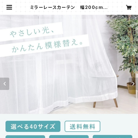
ミラーレースカーテン 幅200cm
高さ223・228・233・238cm | コー
プライフとくしま